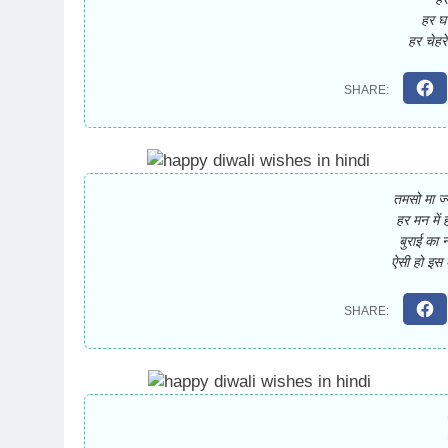
हर घर
हर चेहर
तमसो मा ज्य
हर मन में
बुराई का
ऐसी हो इस 