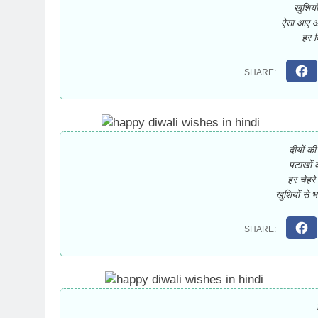
खुशियो
ऐसा आए आप
हर द
दीयों क
पटाखों 
हर चेहरे
खुशियों से 