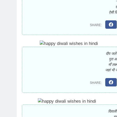
ख
ऐसी द
दीप जले
पूरा 
माँ लक्
जहां भी 
दिवाल
हर