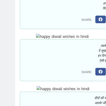
हर
दि
लक्ष
दें सु
हर दिन
ऐसी 
दीयों की 
आपके जीव